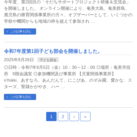
今年度、第2回目の「そだちサポートプロジェクト研修＆交流会」
を開催しました。 オンライン開催により、奄美大島、奄美群島、
鹿児島の療育関係事業所の方々、オブザーバーとして、いくつかの
学校や機関からも地域の枠を超えて参加され …
この記事を読む
令和7年度第1回子ども部会を開催しました。
2025年9月26日
子ども部会
◎日時：令和7年9月5日（金）10：30～12：00 ◎場所：奄美市役
所 5階会議室 ◎参加機関及び事業所 【児童関係事業所】
nYokki、あすなろ、あんだんて、にこぴあ、のぞみ園、愛かな、ス
ターズ、聖隷かがやき、ハー …
この記事を読む
1
2
›
»