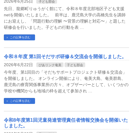
2026年6月25日
子ども部会
先日、龍郷町りゅうがく館にて、令和８年度北部地区子ども支援
netを開催いたしました。 前半は、鹿児島大学の高橋先生を講師
にお迎えし、「問題行動の理解 〜背景の理解と対応〜」と題した
研修会を行いました。子どもの行動を表 …
この記事を読む
令和８年度 第1回そだサポ研修＆交流会を開催しました。
2026年6月22日
ぴあリンク奄美
子ども部会
今年度、第1回目の「そだちサポートプロジェクト研修＆交流会」
を開催しました。 オンライン開催により、奄美大島、奄美群島、
鹿児島の療育関係事業所の方々、オブザーバーとして、いくつかの
学校や機関からも地域の枠を超えて参加され …
この記事を読む
令和8年度第1回児童発達管理責任者情報交換会を開催いた
しました。