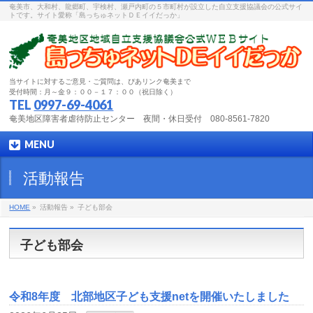
奄美市、大和村、龍郷町、宇検村、瀬戸内町の５市町村が設立した自立支援協議会の公式サイ
トです。サイト愛称「島っちゅネットＤＥイイだっか」
当サイトに対するご意見・ご質問は、ぴあリンク奄美まで
受付時間：月～金９：００－１７：００（祝日除く）
TEL
0997-69-4061
奄美地区障害者虐待防止センター 夜間・休日受付 080-8561-7820
MENU
活動報告
HOME
»
活動報告 »
子ども部会
子ども部会
令和8年度 北部地区子ども支援netを開催いたしました