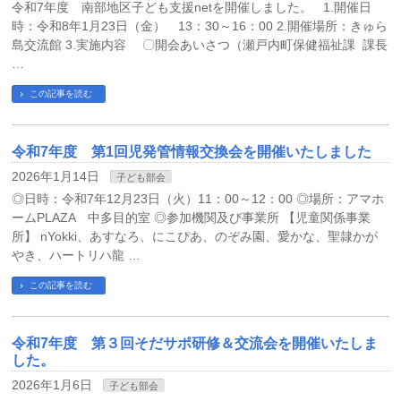
令和7年度 南部地区子ども支援netを開催しました。 1.開催日
時：令和8年1月23日（金） 13：30～16：00 2.開催場所：きゅら
島交流館 3.実施内容 〇開会あいさつ（瀬戸内町保健福祉課 課長
…
この記事を読む
令和7年度 第1回児発管情報交換会を開催いたしました
2026年1月14日
子ども部会
◎日時：令和7年12月23日（火）11：00～12：00 ◎場所：アマホ
ームPLAZA 中多目的室 ◎参加機関及び事業所 【児童関係事業
所】 nYokki、あすなろ、にこぴあ、のぞみ園、愛かな、聖隷かが
やき、ハートリハ龍 …
この記事を読む
令和7年度 第３回そだサポ研修＆交流会を開催いたしま
した。
2026年1月6日
子ども部会