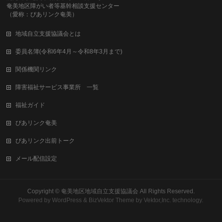
奄美地区障がい者等基幹相談支援センター
（愛称：ぴあリンク奄美）
地域自立支援協議会とは
委員名簿(令和6年4月～令和8年3月まで)
関係機関リンク
障害福祉サービス事業所 一覧
福祉ガイド
ぴあリンク奄美
ぴあリンク出前トーク
メール配信設定
Copyright ©
奄美地区地域自立支援協議会
All Rights Reserved.
Powered by
WordPress
&
BizVektor Theme
by
Vektor,Inc.
technology.