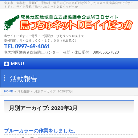
奄美市、大和村、龍郷町、宇検村、瀬戸内町の５市町村が設立した自立支援協議会の公式サイ
トです。サイト愛称「島っちゅネットＤＥイイだっか」
当サイトに対するご意見・ご質問は、ぴあリンク奄美まで
受付時間：月～金９：００－１７：００（祝日除く）
TEL
0997-69-4061
奄美地区障害者虐待防止センター 夜間・休日受付 080-8561-7820
MENU
活動報告
HOME
»
活動報告 »
月別アーカイブ: 2020年3月
月別アーカイブ: 2020年3月
ブルーカラーの作業をしました。