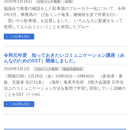
2020年3月16日
ぴあリンク奄美
全体
協議会で推進の確認をした駐車場のブルーカラー化について、令和
2年3月、事務局の「ぴあリンク奄美」建物前を皆で作業を行い
「思いやり駐車場」を設置しました。 いろんな人に配慮をもって
使用してもらおうということを表現したブルー …
この記事を読む
令和元年度 知っておきたいコミュニケーション講座（み
んなのためのSST）開催しました。
2020年3月2日
ぴあリンク奄美
相談支援部会
（開催日時）2月28日（金）16時30分～19時40分 （参加者：家
族、支援者 合計31名） （場所）奄美市役所 5階大会議室 日常生
活上のコミュニケーション方法を集団で学習し習得していく訓練の
ことをSST（ｿｰｼｬﾙｽ …
この記事を読む