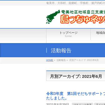
奄美市、大和村、龍郷町、宇検村、瀬戸内町
トップページ
地域
home
活動報告
HOME
»
活動報告 »
月別アーカイブ: 2021年6月
月別アーカイブ: 2021年6月
令和3年度 第1回そだちサポート
たしました。
2021年6月29日
ぴあリンク奄美
子ども