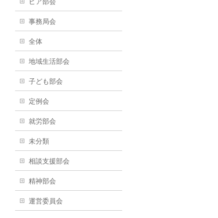
ピア部会
事務局会
全体
地域生活部会
子ども部会
定例会
就労部会
未分類
相談支援部会
精神部会
運営委員会