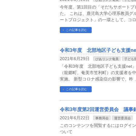
今年度、第1回目の「そだちサポートプ
た。 これは、鹿児島大学心理系教員グ
ートプロジェクト」の一環として、コロ
この記事を読む
令和3年度 北部地区子ども支援n
2021年6月29日
ぴあリンク奄美
子ども
「令和3年度 北部地区子ども支援net
（龍郷町、奄美市笠利町）の支援者を
実施。 新型コロナ感染症の影響で、昨 
この記事を読む
令和3年度第2回運営委員会 議事
2021年6月22日
事務局会
運営委員会
このコンテンツを閲覧するにはログインが
ついて