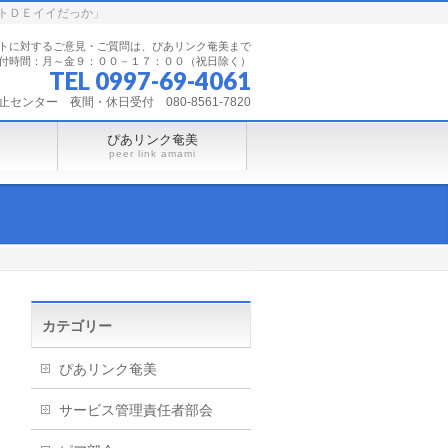
トＤＥイイだっか」
トに対するご意見・ご質問は、ぴあリンク奄美まで
付時間：月～金９：００－１７：００（祝日除く）
TEL 0997-69-4061
ンター 夜間・休日受付 080-8561-7820
ぴあリンク奄美
peer link amami
カテゴリー
ぴあリンク奄美
サービス管理責任者部会