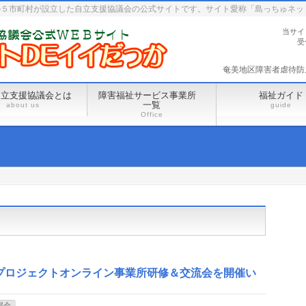
の５市町村が設立した自立支援協議会の公式サイトです。サイト愛称「島っちゅネッ
当サイ
受
奄美地区障害者虐待防止セ
自立支援協議会とは
障害福祉サービス事業所
福祉ガイド
一覧
about us
guide
Office
プロジェクトオンライン事業所研修＆交流会を開催い
部会