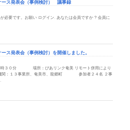
ケース発表会（事例検討） 議事録
必要です。お願い ログイン. あなたは会員ですか ? 会員に
ケース発表会（事例検討）を開催しました。
６時３０分 場所：ぴあリンク奄美 リモート併用により
加機関：１３事業所、奄美市、龍郷町 参加者２４名 ２事
…