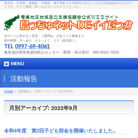
奄美市、大和村、龍郷町、宇検村、瀬戸内町の５市町村が設立した自立支援協議会の公式サイ
トです。サイト愛称「島っちゅネットＤＥイイだっか」
当サイトに対するご意見・ご質問は、ぴあリンク奄美まで
受付時間：月～金９：００－１７：００（祝日除く）
TEL
0997-69-4061
奄美地区障害者虐待防止センター 夜間・休日受付 080-8561-7820
MENU
活動報告
HOME
»
活動報告 »
月別アーカイブ: 2022年9月
月別アーカイブ: 2022年9月
令和4年度 第2回子ども部会を開催いたしました。