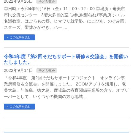
2022年9月26日
子ども部会
◎日時：令和4年9月16日（金）11：00～12：00 ◎場所：奄美市
市民交流センター 3階大多目的室 ◎参加機関及び事業所 シエル
名瀬教室、はごろもの郷、ヒマワリ就学塾、にこぴあ、のぞみ園、
スターズ、聖隷かがやき、ハー …
この記事を読む
令和4年度「第2回そだちサポート研修＆交流会」を開催い
たしました。
2022年9月14日
子ども部会
「令和4年度 第2回そだちサポートプロジェクト オンライン事
業所研修＆交流会」を開催しました。 ZOOMアプリを活用し、奄
美大島、与論島、徳之島、鹿児島の療育関係事業所の方々、オブザ
ーバーとして、いくつかの機関の方も地域 …
この記事を読む