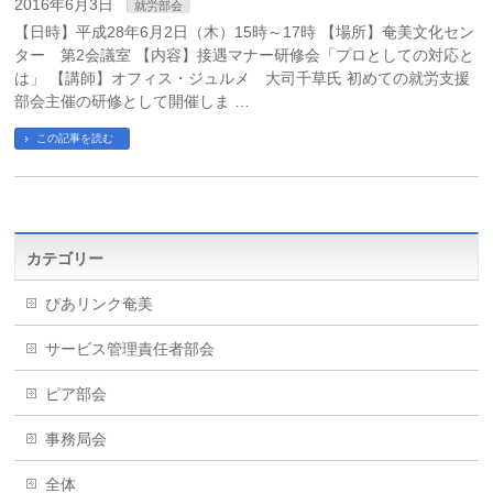
2016年6月3日
就労部会
【日時】平成28年6月2日（木）15時～17時 【場所】奄美文化セン
ター 第2会議室 【内容】接遇マナー研修会「プロとしての対応と
は」 【講師】オフィス・ジュルメ 大司千草氏 初めての就労支援
部会主催の研修として開催しま …
この記事を読む
カテゴリー
ぴあリンク奄美
サービス管理責任者部会
ピア部会
事務局会
全体