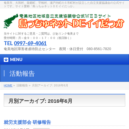
奄美市、大和村、龍郷町、宇検村、瀬戸内町の５市町村が設立した自立支援協議会の公式サイ
トです。サイト愛称「島っちゅネットＤＥイイだっか」
当サイトに対するご意見・ご質問は、ぴあリンク奄美まで
受付時間：月～金９：００－１７：００（祝日除く）
TEL
0997-69-4061
奄美地区障害者虐待防止センター 夜間・休日受付 080-8561-7820
MENU
活動報告
HOME
»
活動報告 »
月別アーカイブ: 2016年6月
月別アーカイブ: 2016年6月
就労支援部会 研修報告