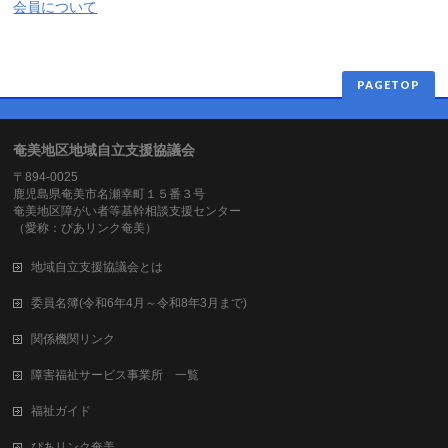
会員について
PAGETOP
奄美地区地域自立支援協議会
〒894-0025
鹿児島県奄美市名瀬幸町１５番３号
奄美地区障がい者等基幹相談支援センター
（愛称：ぴあリンク奄美）
地域自立支援協議会とは
委員名簿(令和6年4月～令和8年3月まで)
関係機関リンク
障害福祉サービス事業所 一覧
福祉ガイド
ぴあリンク奄美