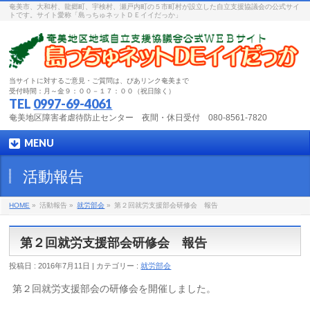
奄美市、大和村、龍郷町、宇検村、瀬戸内町の５市町村が設立した自立支援協議会の公式サイ
トです。サイト愛称「島っちゅネットＤＥイイだっか」
当サイトに対するご意見・ご質問は、ぴあリンク奄美まで
受付時間：月～金９：００－１７：００（祝日除く）
TEL
0997-69-4061
奄美地区障害者虐待防止センター 夜間・休日受付 080-8561-7820
MENU
活動報告
HOME
»
活動報告 »
就労部会
»
第２回就労支援部会研修会 報告
第２回就労支援部会研修会 報告
投稿日 : 2016年7月11日 | カテゴリー :
就労部会
第２回就労支援部会の研修会を開催しました。