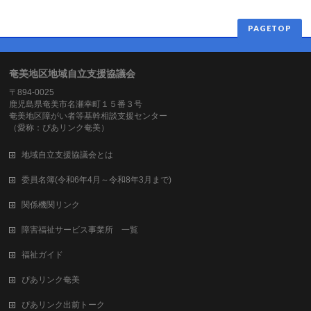
PAGETOP
奄美地区地域自立支援協議会
〒894-0025
鹿児島県奄美市名瀬幸町１５番３号
奄美地区障がい者等基幹相談支援センター
（愛称：ぴあリンク奄美）
地域自立支援協議会とは
委員名簿(令和6年4月～令和8年3月まで)
関係機関リンク
障害福祉サービス事業所 一覧
福祉ガイド
ぴあリンク奄美
ぴあリンク出前トーク