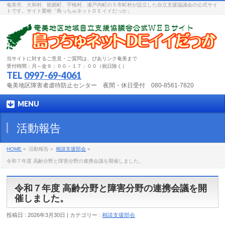
奄美市、大和村、龍郷町、宇検村、瀬戸内町の５市町村が設立した自立支援協議会の公式サイ
トです。サイト愛称「島っちゅネットＤＥイイだっか」
当サイトに対するご意見・ご質問は、ぴあリンク奄美まで
受付時間：月～金９：００－１７：００（祝日除く）
TEL
0997-69-4061
奄美地区障害者虐待防止センター 夜間・休日受付 080-8561-7820
MENU
活動報告
HOME
»
活動報告 »
相談支援部会
»
令和７年度 高齢分野と障害分野の連携会議を開催しました。
令和７年度 高齢分野と障害分野の連携会議を開
催しました。
投稿日 : 2026年3月30日 | カテゴリー :
相談支援部会