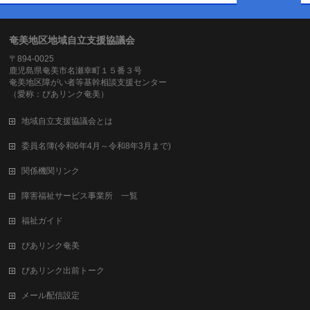
奄美地区地域自立支援協議会
〒894-0025
鹿児島県奄美市名瀬幸町１５番３号
奄美地区障がい者等基幹相談支援センター
（愛称：ぴあリンク奄美）
地域自立支援協議会とは
委員名簿(令和6年4月～令和8年3月まで)
関係機関リンク
障害福祉サービス事業所 一覧
福祉ガイド
ぴあリンク奄美
ぴあリンク出前トーク
メール配信設定