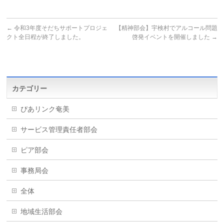
←
令和3年度そだちサポートプロジェ
【精神部会】宇検村でアルコール問題
クト全日程が終了しました。
啓発イベントを開催しました
→
カテゴリー
ぴあリンク奄美
サービス管理責任者部会
ピア部会
事務局会
全体
地域生活部会