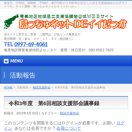
奄美市、大和村、龍郷町、宇検村、瀬戸内町の５市町村が設立した自立支援協議会の公式サイ
トです。サイト愛称「島っちゅネットＤＥイイだっか」
当サイトに対するご意見・ご質問は、ぴあリンク奄美まで
受付時間：月～金９：００－１７：００（祝日除く）
TEL
0997-69-4061
奄美地区障害者虐待防止センター 夜間・休日受付 080-8561-7820
MENU
活動報告
HOME
»
活動報告 »
相談支援部会
»
令和3年度 第6回相談支援部会議事録
令和3年度 第6回相談支援部会議事録
投稿日 : 2022年3月10日 | カテゴリー :
相談支援部会
このコンテンツを閲覧するにはログインが必要です。お願い
ログ
イン
. あなたは会員ですか ?
会員について