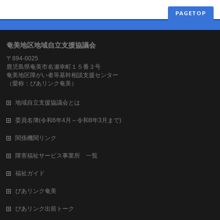
PAGETOP
奄美地区地域自立支援協議会
〒894-0025
鹿児島県奄美市名瀬幸町１５番３号
奄美地区障がい者等基幹相談支援センター
（愛称：ぴあリンク奄美）
地域自立支援協議会とは
委員名簿(令和6年4月～令和8年3月まで)
関係機関リンク
障害福祉サービス事業所 一覧
福祉ガイド
ぴあリンク奄美
ぴあリンク出前トーク