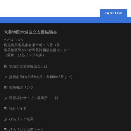
PAGETOP
奄美地区地域自立支援協議会
〒894-0025
鹿児島県奄美市名瀬幸町１５番３号
奄美地区障がい者等基幹相談支援センター
（愛称：ぴあリンク奄美）
地域自立支援協議会とは
委員名簿(令和6年4月～令和8年3月まで)
関係機関リンク
障害福祉サービス事業所 一覧
福祉ガイド
ぴあリンク奄美
ぴあリンク出前トーク