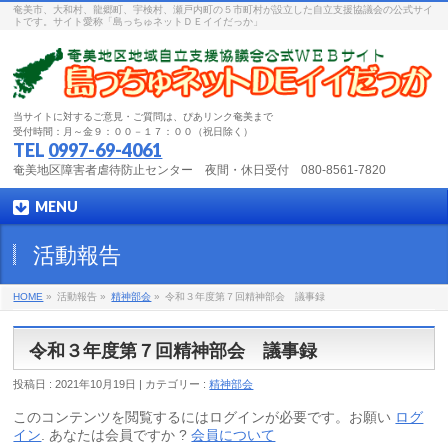
奄美市、大和村、龍郷町、宇検村、瀬戸内町の５市町村が設立した自立支援協議会の公式サイ
トです。サイト愛称「島っちゅネットＤＥイイだっか」
当サイトに対するご意見・ご質問は、ぴあリンク奄美まで
受付時間：月～金９：００－１７：００（祝日除く）
TEL
0997-69-4061
奄美地区障害者虐待防止センター 夜間・休日受付 080-8561-7820
MENU
活動報告
HOME
»
活動報告 »
精神部会
»
令和３年度第７回精神部会 議事録
令和３年度第７回精神部会 議事録
投稿日 : 2021年10月19日 | カテゴリー :
精神部会
このコンテンツを閲覧するにはログインが必要です。お願い
ログ
イン
. あなたは会員ですか ?
会員について