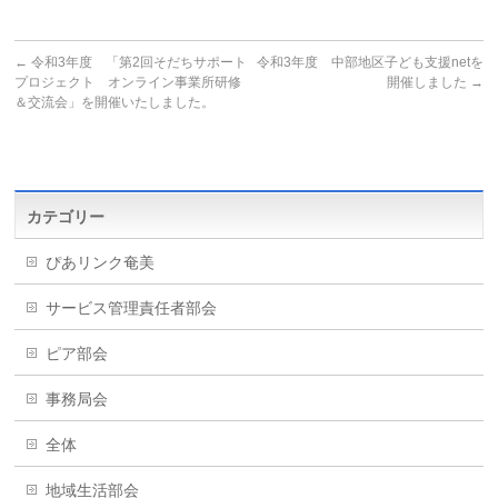
←
令和3年度 「第2回そだちサポート
令和3年度 中部地区子ども支援netを
プロジェクト オンライン事業所研修
開催しました
→
＆交流会」を開催いたしました。
カテゴリー
ぴあリンク奄美
サービス管理責任者部会
ピア部会
事務局会
全体
地域生活部会