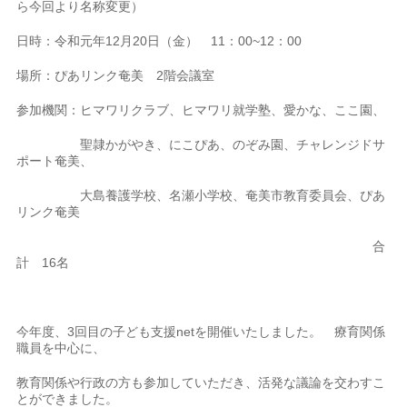
ら今回より名称変更）
日時：令和元年12月20日（金） 11：00~12：00
場所：ぴあリンク奄美 2階会議室
参加機関：ヒマワリクラブ、ヒマワリ就学塾、愛かな、ここ園、
聖隷かがやき、にこぴあ、のぞみ園、チャレンジドサ
ポート奄美、
大島養護学校、名瀬小学校、奄美市教育委員会、ぴあ
リンク奄美
合
計 16名
今年度、3回目の子ども支援netを開催いたしました。 療育関係
職員を中心に、
教育関係や行政の方も参加していただき、活発な議論を交わすこ
とができました。