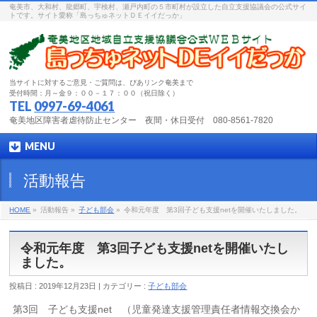
奄美市、大和村、龍郷町、宇検村、瀬戸内町の５市町村が設立した自立支援協議会の公式サイ
トです。サイト愛称「島っちゅネットＤＥイイだっか」
当サイトに対するご意見・ご質問は、ぴあリンク奄美まで
受付時間：月～金９：００－１７：００（祝日除く）
TEL
0997-69-4061
奄美地区障害者虐待防止センター 夜間・休日受付 080-8561-7820
MENU
活動報告
HOME
»
活動報告 »
子ども部会
»
令和元年度 第3回子ども支援netを開催いたしました。
令和元年度 第3回子ども支援netを開催いたし
ました。
投稿日 : 2019年12月23日 | カテゴリー :
子ども部会
第3回 子ども支援net （児童発達支援管理責任者情報交換会か