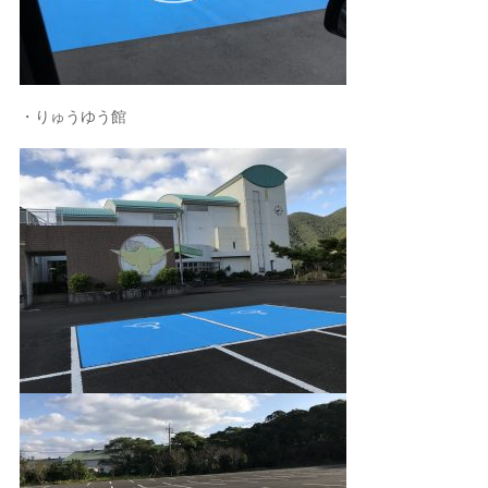
・りゅうゆう館