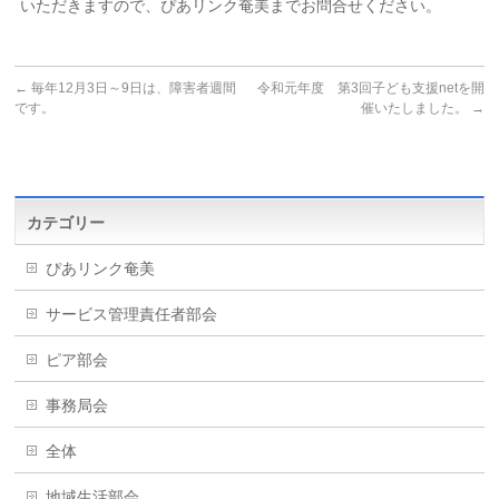
いただきますので、ぴあリンク奄美までお問合せください。
←
毎年12月3日～9日は、障害者週間
令和元年度 第3回子ども支援netを開
です。
催いたしました。
→
カテゴリー
ぴあリンク奄美
サービス管理責任者部会
ピア部会
事務局会
全体
地域生活部会