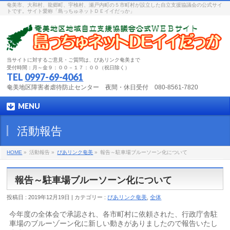
奄美市、大和村、龍郷町、宇検村、瀬戸内町の５市町村が設立した自立支援協議会の公式サイ
トです。サイト愛称「島っちゅネットＤＥイイだっか」
当サイトに対するご意見・ご質問は、ぴあリンク奄美まで
受付時間：月～金９：００－１７：００（祝日除く）
TEL
0997-69-4061
奄美地区障害者虐待防止センター 夜間・休日受付 080-8561-7820
MENU
活動報告
HOME
»
活動報告 »
ぴあリンク奄美
»
報告～駐車場ブルーソーン化について
報告～駐車場ブルーソーン化について
投稿日 : 2019年12月19日 | カテゴリー :
ぴあリンク奄美
,
全体
今年度の全体会で承認され、各市町村に依頼された、行政庁舎駐
車場のブルーゾーン化に新しい動きがありましたので報告いたし