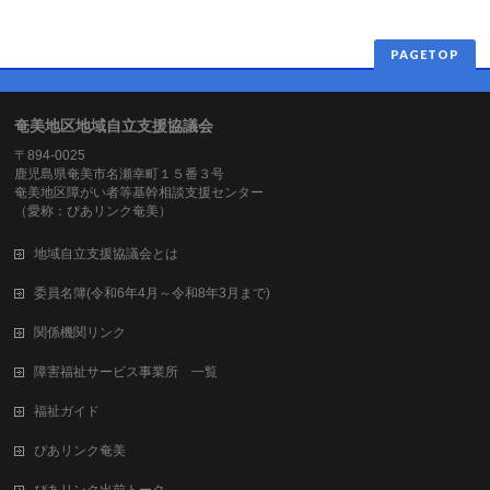
PAGETOP
奄美地区地域自立支援協議会
〒894-0025
鹿児島県奄美市名瀬幸町１５番３号
奄美地区障がい者等基幹相談支援センター
（愛称：ぴあリンク奄美）
地域自立支援協議会とは
委員名簿(令和6年4月～令和8年3月まで)
関係機関リンク
障害福祉サービス事業所 一覧
福祉ガイド
ぴあリンク奄美
ぴあリンク出前トーク