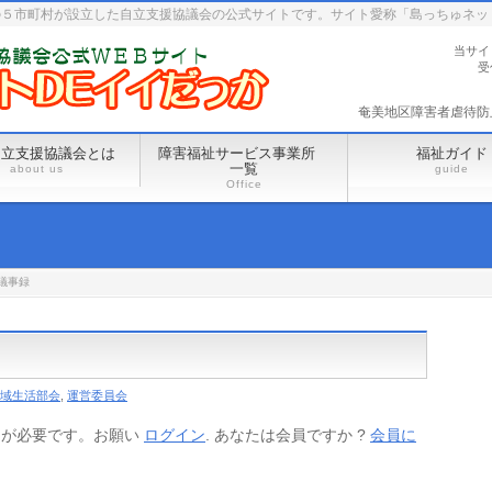
の５市町村が設立した自立支援協議会の公式サイトです。サイト愛称「島っちゅネッ
当サイ
受
奄美地区障害者虐待防止セ
自立支援協議会とは
障害福祉サービス事業所
福祉ガイド
一覧
about us
guide
Office
議事録
域生活部会
,
運営委員会
ンが必要です。お願い
ログイン
. あなたは会員ですか ?
会員に