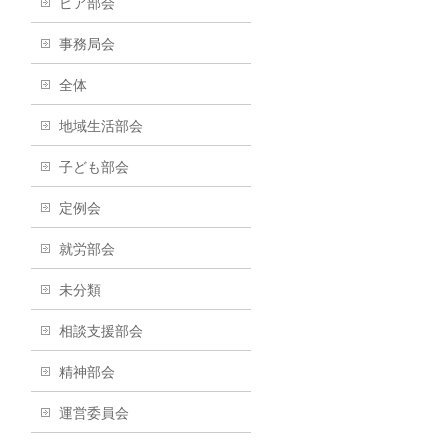
ピア部会
事務局会
全体
地域生活部会
子ども部会
定例会
就労部会
未分類
相談支援部会
精神部会
運営委員会