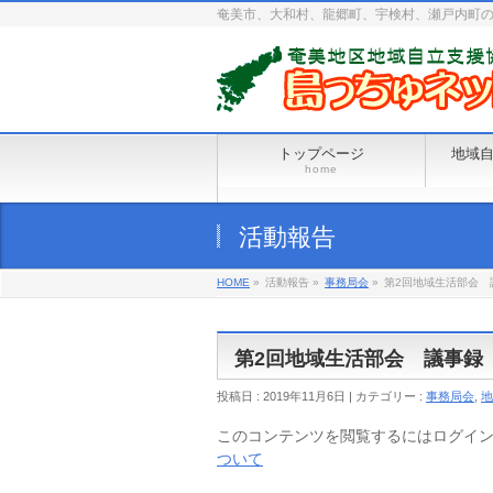
奄美市、大和村、龍郷町、宇検村、瀬戸内町
トップページ
地域
home
活動報告
HOME
»
活動報告 »
事務局会
»
第2回地域生活部会 
第2回地域生活部会 議事録
投稿日 : 2019年11月6日 | カテゴリー :
事務局会
,
地
このコンテンツを閲覧するにはログイ
ついて