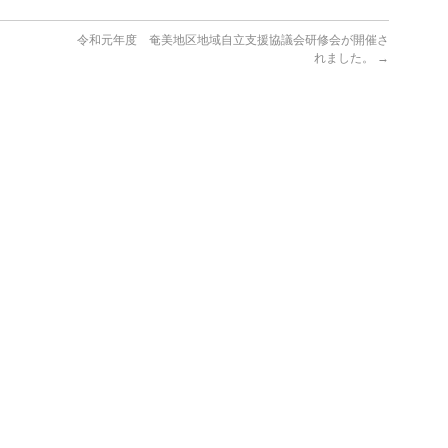
令和元年度 奄美地区地域自立支援協議会研修会が開催さ
れました。
→