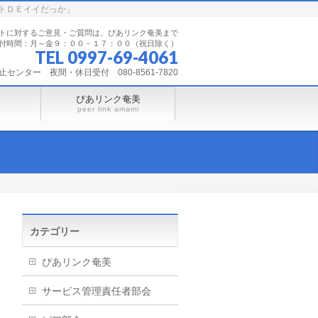
トＤＥイイだっか」
トに対するご意見・ご質問は、ぴあリンク奄美まで
付時間：月～金９：００－１７：００（祝日除く）
TEL 0997-69-4061
ンター 夜間・休日受付 080-8561-7820
ぴあリンク奄美
peer link amami
カテゴリー
ぴあリンク奄美
サービス管理責任者部会