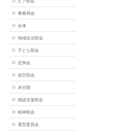
ピア部会
事務局会
全体
地域生活部会
子ども部会
定例会
就労部会
未分類
相談支援部会
精神部会
運営委員会