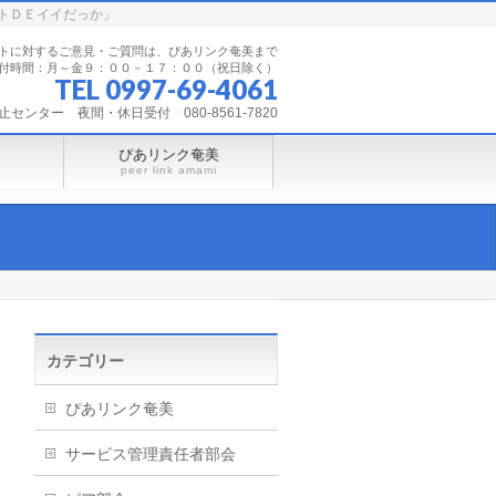
トＤＥイイだっか」
トに対するご意見・ご質問は、ぴあリンク奄美まで
付時間：月～金９：００－１７：００（祝日除く）
TEL 0997-69-4061
ンター 夜間・休日受付 080-8561-7820
ぴあリンク奄美
peer link amami
カテゴリー
ぴあリンク奄美
サービス管理責任者部会