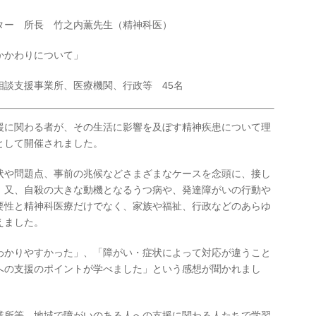
ター 所長 竹之内薫先生（精神科医）
かかわりについて」
相談支援事業所、医療機関、行政等 45名
援に関わる者が、その生活に影響を及ぼす精神疾患について理
として開催されました。
状や問題点、事前の兆候などさまざまなケースを念頭に、接し
。又、自殺の大きな動機となるうつ病や、発達障がいの行動や
要性と精神科医療だけでなく、家族や福祉、行政などのあらゆ
えました。
わかりやすかった」、「障がい・症状によって対応が違うこと
への支援のポイントが学べました」という感想が聞かれまし
業所等、地域で障がいのある人への支援に関わる人たちで学習