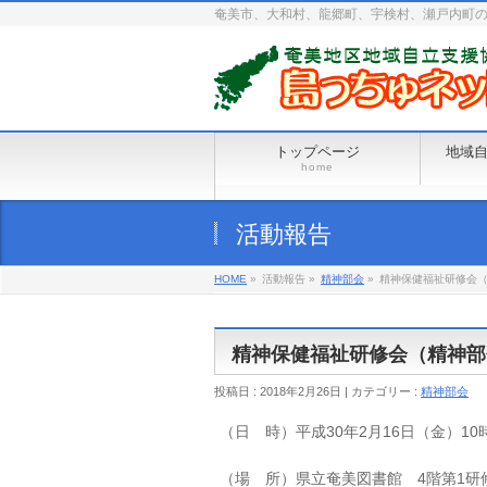
奄美市、大和村、龍郷町、宇検村、瀬戸内町
トップページ
地域
home
活動報告
HOME
»
活動報告 »
精神部会
»
精神保健福祉研修会
精神保健福祉研修会（精神部
投稿日 : 2018年2月26日 | カテゴリー :
精神部会
（日 時）平成30年2月16日（金）10
（場 所）県立奄美図書館 4階第1研