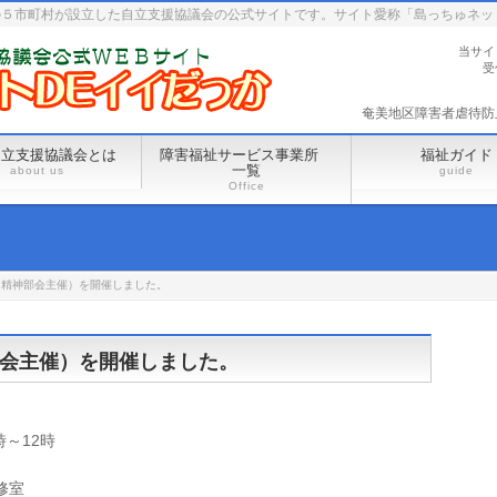
の５市町村が設立した自立支援協議会の公式サイトです。サイト愛称「島っちゅネッ
当サイ
受
奄美地区障害者虐待防止セ
自立支援協議会とは
障害福祉サービス事業所
福祉ガイド
一覧
about us
guide
Office
（精神部会主催）を開催しました。
会主催）を開催しました。
時～12時
修室