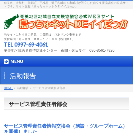
奄美市、大和村、龍郷町、宇検村、瀬戸内町の５市町村が設立した自立支援協議会の公式サイ
トです。サイト愛称「島っちゅネットＤＥイイだっか」
当サイトに対するご意見・ご質問は、ぴあリンク奄美まで
受付時間：月～金９：００－１７：００（祝日除く）
TEL
0997-69-4061
奄美地区障害者虐待防止センター 夜間・休日受付 080-8561-7820
MENU
活動報告
HOME
»
活動報告 »
サービス管理責任者部会
サービス管理責任者部会
サービス管理責任者情報交換会（施設・グループホーム）
を開催しました