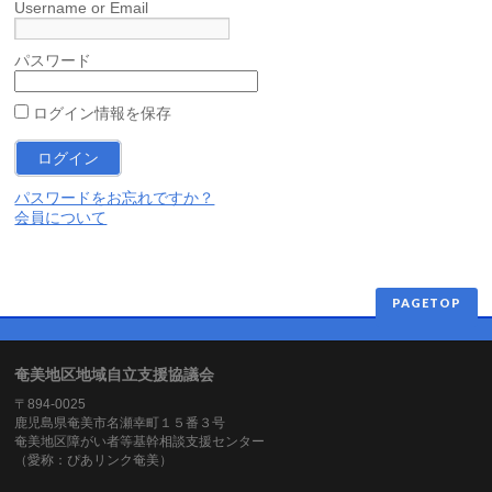
Username or Email
パスワード
ログイン情報を保存
パスワードをお忘れですか？
会員について
PAGETOP
奄美地区地域自立支援協議会
〒894-0025
鹿児島県奄美市名瀬幸町１５番３号
奄美地区障がい者等基幹相談支援センター
（愛称：ぴあリンク奄美）