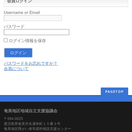
会員ログイン
Username or Email
パスワード
ログイン情報を保存
パスワードをお忘れですか？
会員について
PAGETOP
奄美地区地域自立支援協議会
〒894-0025
鹿児島県奄美市名瀬幸町１５番３号
奄美地区障がい者等基幹相談支援センター