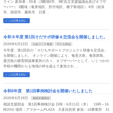
ライン 参加者：55名（3圏域6市、3町自立支援協議会及びオブザ
ーバー） 3圏域（奄美地区、肝付地区、種子島地区） 6市（姶良
市、指宿市、霧島市、日置 …
この記事を読む
令和８年度 第1回そだサポ研修＆交流会を開催しました。
2026年6月22日
ぴあリンク奄美
子ども部会
今年度、第1回目の「そだちサポートプロジェクト研修＆交流会」
を開催しました。 オンライン開催により、奄美大島、奄美群島、
鹿児島の療育関係事業所の方々、オブザーバーとして、いくつかの
学校や機関からも地域の枠を超えて参加され …
この記事を読む
令和8年度 第1回事例検討会を開催いたしました
2026年6月18日
相談支援部会
相談支援部会 第1回事例検討会 日時：6月11日（木） 15時～16
時20分 場所：アマホームPLAZA 大多目的室 参加：16事業所 31