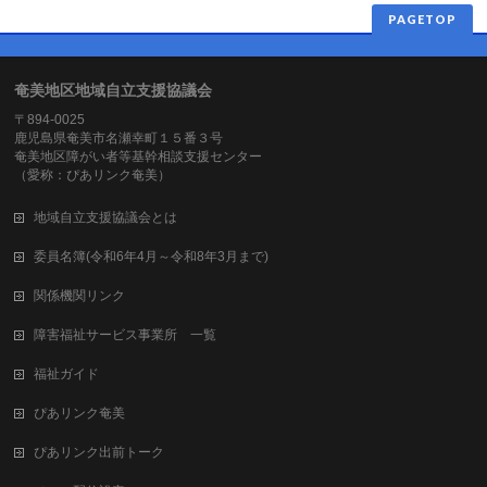
PAGETOP
奄美地区地域自立支援協議会
〒894-0025
鹿児島県奄美市名瀬幸町１５番３号
奄美地区障がい者等基幹相談支援センター
（愛称：ぴあリンク奄美）
地域自立支援協議会とは
委員名簿(令和6年4月～令和8年3月まで)
関係機関リンク
障害福祉サービス事業所 一覧
福祉ガイド
ぴあリンク奄美
ぴあリンク出前トーク