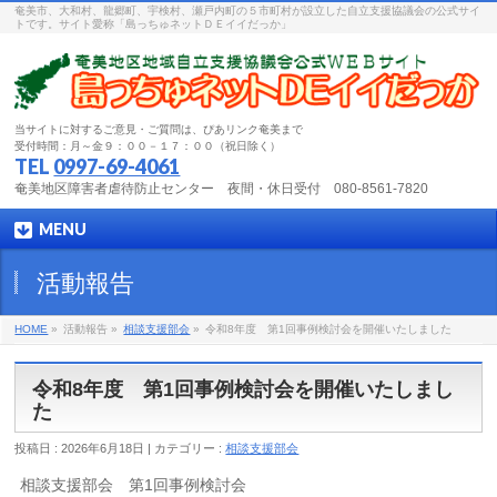
奄美市、大和村、龍郷町、宇検村、瀬戸内町の５市町村が設立した自立支援協議会の公式サイ
トです。サイト愛称「島っちゅネットＤＥイイだっか」
当サイトに対するご意見・ご質問は、ぴあリンク奄美まで
受付時間：月～金９：００－１７：００（祝日除く）
TEL
0997-69-4061
奄美地区障害者虐待防止センター 夜間・休日受付 080-8561-7820
MENU
活動報告
HOME
»
活動報告 »
相談支援部会
»
令和8年度 第1回事例検討会を開催いたしました
令和8年度 第1回事例検討会を開催いたしまし
た
投稿日 : 2026年6月18日 | カテゴリー :
相談支援部会
相談支援部会 第1回事例検討会