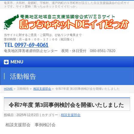
奄美市、大和村、龍郷町、宇検村、瀬戸内町の５市町村が設立した自立支援協議会の公式サイ
トです。サイト愛称「島っちゅネットＤＥイイだっか」
当サイトに対するご意見・ご質問は、ぴあリンク奄美まで
受付時間：月～金９：００－１７：００（祝日除く）
TEL
0997-69-4061
奄美地区障害者虐待防止センター 夜間・休日受付 080-8561-7820
MENU
活動報告
HOME
»
活動報告 »
相談支援部会
»
令和7年度 第3回事例検討会を開催いたしました
令和7年度 第3回事例検討会を開催いたしました
投稿日 : 2025年12月2日 | カテゴリー :
相談支援部会
相談支援部会 事例検討会