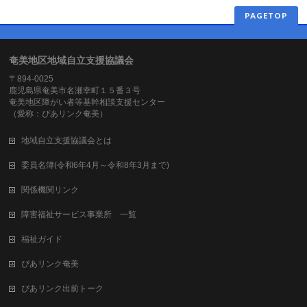
PAGETOP
奄美地区地域自立支援協議会
〒894-0025
鹿児島県奄美市名瀬幸町１５番３号
奄美地区障がい者等基幹相談支援センター
（愛称：ぴあリンク奄美）
地域自立支援協議会とは
委員名簿(令和6年4月～令和8年3月まで)
関係機関リンク
障害福祉サービス事業所 一覧
福祉ガイド
ぴあリンク奄美
ぴあリンク出前トーク