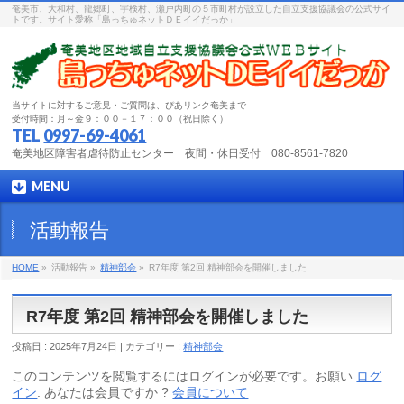
奄美市、大和村、龍郷町、宇検村、瀬戸内町の５市町村が設立した自立支援協議会の公式サイ
トです。サイト愛称「島っちゅネットＤＥイイだっか」
当サイトに対するご意見・ご質問は、ぴあリンク奄美まで
受付時間：月～金９：００－１７：００（祝日除く）
TEL
0997-69-4061
奄美地区障害者虐待防止センター 夜間・休日受付 080-8561-7820
MENU
活動報告
HOME
»
活動報告 »
精神部会
»
R7年度 第2回 精神部会を開催しました
R7年度 第2回 精神部会を開催しました
投稿日 : 2025年7月24日 | カテゴリー :
精神部会
このコンテンツを閲覧するにはログインが必要です。お願い
ログ
イン
. あなたは会員ですか ?
会員について