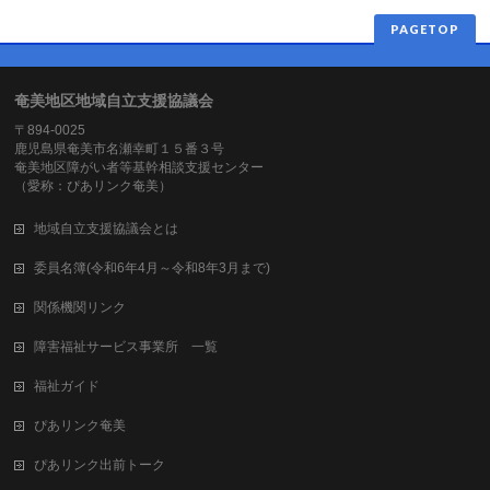
PAGETOP
奄美地区地域自立支援協議会
〒894-0025
鹿児島県奄美市名瀬幸町１５番３号
奄美地区障がい者等基幹相談支援センター
（愛称：ぴあリンク奄美）
地域自立支援協議会とは
委員名簿(令和6年4月～令和8年3月まで)
関係機関リンク
障害福祉サービス事業所 一覧
福祉ガイド
ぴあリンク奄美
ぴあリンク出前トーク