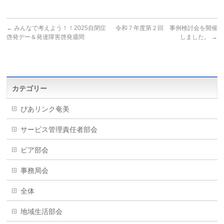
←
みんなで考えよう！！2025自閉症
令和７年度第２回 事例検討会を開催
啓発デー＆発達障害啓発週間
しました。
→
カテゴリー
ぴあリンク奄美
サービス管理責任者部会
ピア部会
事務局会
全体
地域生活部会