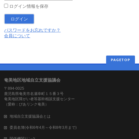
ログイン情報を保存
パスワードをお忘れですか？
会員について
PAGETOP
奄美地区地域自立支援協議会
〒894-0025
鹿児島県奄美市名瀬幸町１５番３号
奄美地区障がい者等基幹相談支援センター
（愛称：ぴあリンク奄美）
地域自立支援協議会とは
委員名簿(令和6年4月～令和8年3月まで)
関係機関リンク