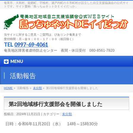
奄美市、大和村、龍郷町、宇検村、瀬戸内町の５市町村が設立した自立支援協議会の公式サイ
トです。サイト愛称「島っちゅネットＤＥイイだっか」
当サイトに対するご意見・ご質問は、ぴあリンク奄美まで
受付時間：月～金９：００－１７：００（祝日除く）
TEL
0997-69-4061
奄美地区障害者虐待防止センター 夜間・休日受付 080-8561-7820
MENU
活動報告
HOME
»
活動報告 »
未分類
»
第2回地域移行支援部会を開催しました
第2回地域移行支援部会を開催しました
投稿日 : 2024年11月21日 | カテゴリー :
未分類
日時：令和6年11月20日（水） 14時～15時30分