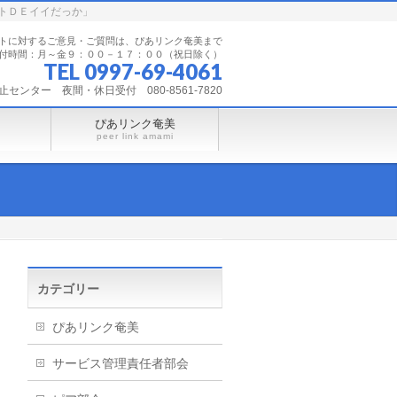
トＤＥイイだっか」
トに対するご意見・ご質問は、ぴあリンク奄美まで
付時間：月～金９：００－１７：００（祝日除く）
TEL 0997-69-4061
ンター 夜間・休日受付 080-8561-7820
ぴあリンク奄美
peer link amami
カテゴリー
ぴあリンク奄美
サービス管理責任者部会