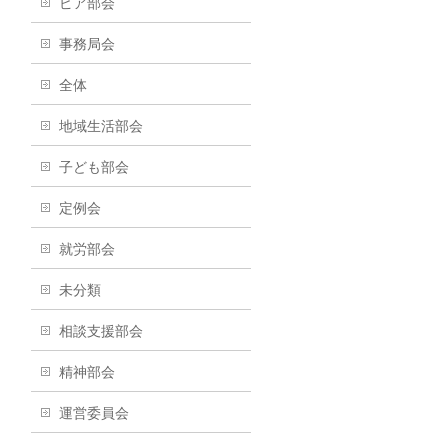
ピア部会
事務局会
全体
地域生活部会
子ども部会
定例会
就労部会
未分類
相談支援部会
精神部会
運営委員会