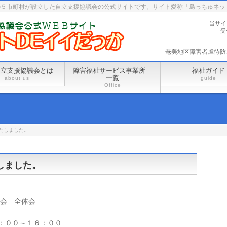
の５市町村が設立した自立支援協議会の公式サイトです。サイト愛称「島っちゅネッ
当サイ
受
奄美地区障害者虐待防止セ
自立支援協議会とは
障害福祉サービス事業所
福祉ガイド
一覧
about us
guide
Office
たしました。
しました。
議会 全体会
４：００～１６：００