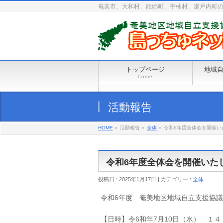
奄美市、大和村、龍郷町、宇検村、瀬戸内町
トップページ
地域
home
活動報告
HOME
»
活動報告 »
全体
»
令和6年度全体会を開催い
令和6年度全体会を開催いた
投稿日 : 2025年1月17日 | カテゴリー :
全体
令和6年度 奄美地区地域自立支援協
【日時】令6和年7月10日（水） １