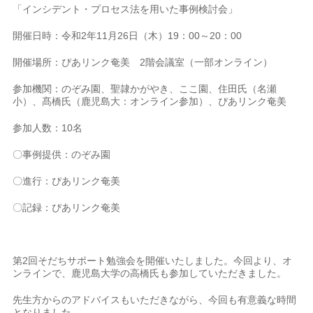
「インシデント・プロセス法を用いた事例検討会」
開催日時：令和2年11月26日（木）19：00～20：00
開催場所：ぴあリンク奄美 2階会議室（一部オンライン）
参加機関：のぞみ園、聖隷かがやき、ここ園、住田氏（名瀬
小）、髙橋氏（鹿児島大：オンライン参加）、ぴあリンク奄美
参加人数：10名
〇事例提供：のぞみ園
〇進行：ぴあリンク奄美
〇記録：ぴあリンク奄美
第2回そだちサポート勉強会を開催いたしました。今回より、オ
ンラインで、鹿児島大学の高橋氏も参加していただきました。
先生方からのアドバイスもいただきながら、今回も有意義な時間
となりました。