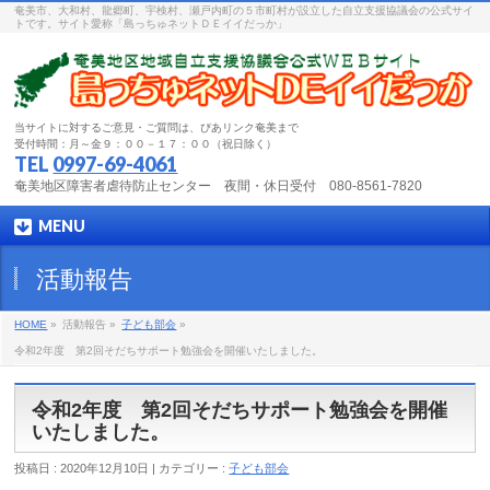
奄美市、大和村、龍郷町、宇検村、瀬戸内町の５市町村が設立した自立支援協議会の公式サイ
トです。サイト愛称「島っちゅネットＤＥイイだっか」
当サイトに対するご意見・ご質問は、ぴあリンク奄美まで
受付時間：月～金９：００－１７：００（祝日除く）
TEL
0997-69-4061
奄美地区障害者虐待防止センター 夜間・休日受付 080-8561-7820
MENU
活動報告
HOME
»
活動報告 »
子ども部会
»
令和2年度 第2回そだちサポート勉強会を開催いたしました。
令和2年度 第2回そだちサポート勉強会を開催
いたしました。
投稿日 : 2020年12月10日 | カテゴリー :
子ども部会