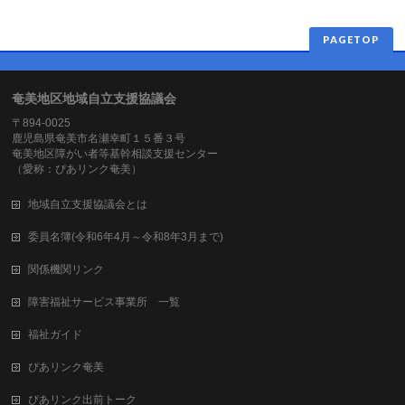
PAGETOP
奄美地区地域自立支援協議会
〒894-0025
鹿児島県奄美市名瀬幸町１５番３号
奄美地区障がい者等基幹相談支援センター
（愛称：ぴあリンク奄美）
地域自立支援協議会とは
委員名簿(令和6年4月～令和8年3月まで)
関係機関リンク
障害福祉サービス事業所 一覧
福祉ガイド
ぴあリンク奄美
ぴあリンク出前トーク