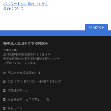
パスワードをお忘れですか？
会員について
PAGETOP
奄美地区地域自立支援協議会
〒894-0025
鹿児島県奄美市名瀬幸町１５番３号
奄美地区障がい者等基幹相談支援センター
（愛称：ぴあリンク奄美）
地域自立支援協議会とは
委員名簿(令和6年4月～令和8年3月まで)
関係機関リンク
障害福祉サービス事業所 一覧
福祉ガイド