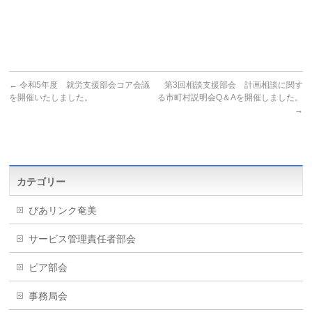
←
令和5年度 就労支援部会コア会議
第3回相談支援部会 計画相談に関す
を開催いたしました。
る市町村説明会Q＆Aを開催しました。
→
カテゴリー
ぴあリンク奄美
サービス管理責任者部会
ピア部会
事務局会