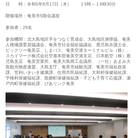
日 時：令和5年8月17日（木） １5時～１6時30分
開催場所：奄美市5階会議室
参加者：29名
参加機関：北大島地区手をつなぐ育成会、大島地区身障協、奄美
人権擁護委員協議会、奄美市社会福祉協議会、鹿児島弁護士会、
ビックツー奄美店、しまバス、奄美空港ターミナルビル（株）、
スカイマーク株式会社空港本部奄美空港支店、日本航空（株）鹿
児島支店 奄美営業所、奄美大島商工会議所、（一社）あまみ大
島観光物産連盟、大島支庁、奄美市紬観光課、奄美市福祉政策
課、笠利いきいき健康課、住用市民福祉課、大和村保健福祉課、
宇検村保健福祉課、龍郷町保健福祉課・子ども子育て応援課、瀬
戸内町保健福祉課、ぴあリンク奄美