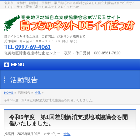
奄美市、大和村、龍郷町、宇検村、瀬戸内町の５市町村が設立した自立支援協議会の公式サイ
トです。サイト愛称「島っちゅネットＤＥイイだっか」
当サイトに対するご意見・ご質問は、ぴあリンク奄美まで
受付時間：月～金９：００－１７：００（祝日除く）
TEL
0997-69-4061
奄美地区障害者虐待防止センター 夜間・休日受付 080-8561-7820
MENU
活動報告
HOME
»
活動報告 »
全体
»
令和5年度 第1回差別解消支援地域協議会を開催いたしました。
令和5年度 第1回差別解消支援地域協議会を開
催いたしました。
投稿日 : 2023年8月29日 | カテゴリー :
全体