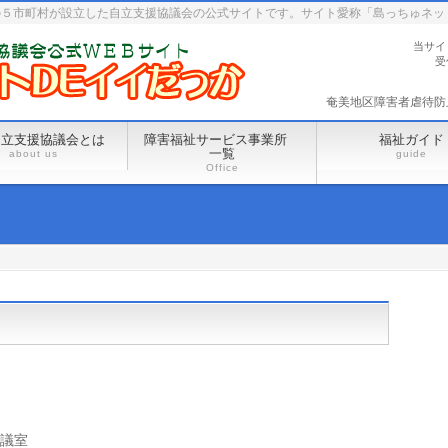
の５市町村が設立した自立支援協議会の公式サイトです。サイト愛称「島っちゅネッ
当サイ
受
奄美地区障害者虐待防止セ
自立支援協議会とは
障害福祉サービス事業所
福祉ガイド
一覧
about us
guide
Office
）
会議室