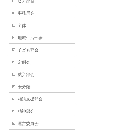
ピア部会
事務局会
全体
地域生活部会
子ども部会
定例会
就労部会
未分類
相談支援部会
精神部会
運営委員会