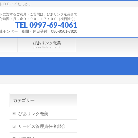
トＤＥイイだっか」
トに対するご意見・ご質問は、ぴあリンク奄美まで
付時間：月～金９：００－１７：００（祝日除く）
TEL 0997-69-4061
ンター 夜間・休日受付 080-8561-7820
ぴあリンク奄美
peer link amami
カテゴリー
ぴあリンク奄美
サービス管理責任者部会