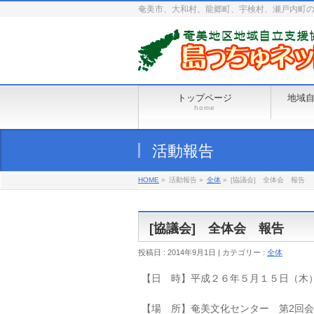
奄美市、大和村、龍郷町、宇検村、瀬戸内町
トップページ
地域
home
活動報告
HOME
»
活動報告 »
全体
»
[協議会] 全体会 報告
[協議会] 全体会 報告
投稿日 : 2014年9月1日 | カテゴリー :
全体
【日 時】平成２６年５月１５日（木
【場 所】奄美文化センター 第2回