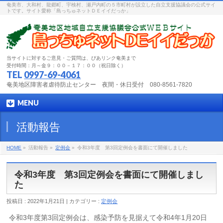
奄美市、大和村、龍郷町、宇検村、瀬戸内町の５市町村が設立した自立支援協議会の公式サイ
トです。サイト愛称「島っちゅネットＤＥイイだっか」
当サイトに対するご意見・ご質問は、ぴあリンク奄美まで
受付時間：月～金９：００－１７：００（祝日除く）
TEL
0997-69-4061
奄美地区障害者虐待防止センター 夜間・休日受付 080-8561-7820
MENU
活動報告
HOME
»
活動報告 »
定例会
»
令和3年度 第3回定例会を書面にて開催しました
令和3年度 第3回定例会を書面にて開催しまし
た
投稿日 : 2022年1月21日 | カテゴリー :
定例会
令和3年度第3回定例会は、感染予防を見据えて令和4年1月20日