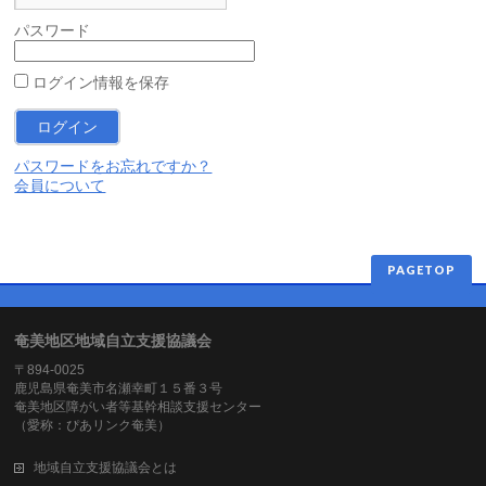
パスワード
ログイン情報を保存
パスワードをお忘れですか？
会員について
PAGETOP
奄美地区地域自立支援協議会
〒894-0025
鹿児島県奄美市名瀬幸町１５番３号
奄美地区障がい者等基幹相談支援センター
（愛称：ぴあリンク奄美）
地域自立支援協議会とは