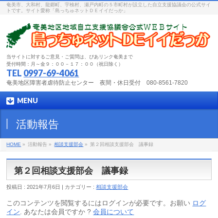
奄美市、大和村、龍郷町、宇検村、瀬戸内町の５市町村が設立した自立支援協議会の公式サイ
トです。サイト愛称「島っちゅネットＤＥイイだっか」
当サイトに対するご意見・ご質問は、ぴあリンク奄美まで
受付時間：月～金９：００－１７：００（祝日除く）
TEL
0997-69-4061
奄美地区障害者虐待防止センター 夜間・休日受付 080-8561-7820
MENU
活動報告
HOME
»
活動報告 »
相談支援部会
»
第２回相談支援部会 議事録
第２回相談支援部会 議事録
投稿日 : 2021年7月6日 | カテゴリー :
相談支援部会
このコンテンツを閲覧するにはログインが必要です。お願い
ログ
イン
. あなたは会員ですか ?
会員について