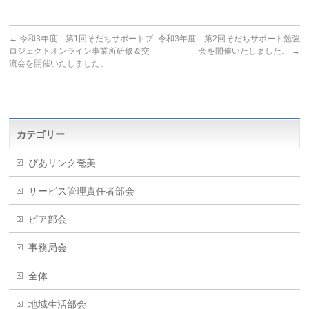
←
令和3年度 第1回そだちサポートプ
令和3年度 第2回そだちサポート勉強
ロジェクトオンライン事業所研修＆交
会を開催いたしました。
→
流会を開催いたしました。
カテゴリー
ぴあリンク奄美
サービス管理責任者部会
ピア部会
事務局会
全体
地域生活部会