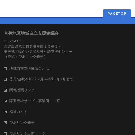
PAGETOP
奄美地区地域自立支援協議会
〒894-0025
鹿児島県奄美市名瀬幸町１５番３号
奄美地区障がい者等基幹相談支援センター
（愛称：ぴあリンク奄美）
地域自立支援協議会とは
委員名簿(令和6年4月～令和8年3月まで)
関係機関リンク
障害福祉サービス事業所 一覧
福祉ガイド
ぴあリンク奄美
ぴあリンク出前トーク