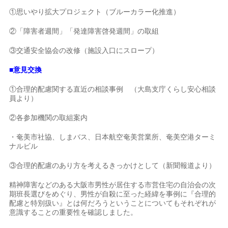
①思いやり拡大プロジェクト（ブルーカラー化推進）
②「障害者週間」「発達障害啓発週間」の取組
③交通安全協会の改修（施設入口にスロープ）
■意見交換
①合理的配慮関する直近の相談事例 （大島支庁くらし安心相談
員より）
②各参加機関の取組案内
・奄美市社協、しまバス、日本航空奄美営業所、奄美空港ターミ
ナルビル
③合理的配慮のあり方を考えるきっかけとして（新聞報道より）
精神障害などのある大阪市男性が居住する市営住宅の自治会の次
期班長選びをめぐり、男性が自殺に至った経緯を事例に『合理的
配慮と特別扱い』とは何だろうということについてもそれぞれが
意識することの重要性を確認しました。