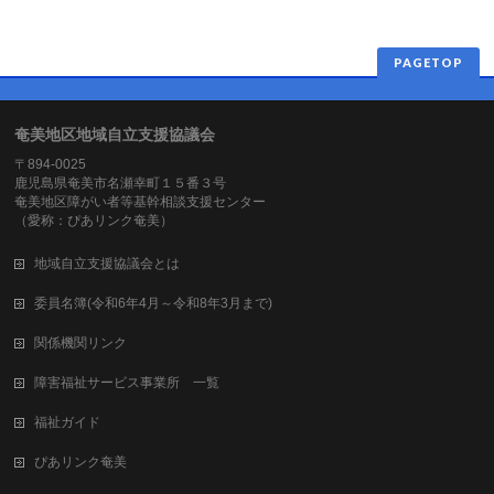
PAGETOP
奄美地区地域自立支援協議会
〒894-0025
鹿児島県奄美市名瀬幸町１５番３号
奄美地区障がい者等基幹相談支援センター
（愛称：ぴあリンク奄美）
地域自立支援協議会とは
委員名簿(令和6年4月～令和8年3月まで)
関係機関リンク
障害福祉サービス事業所 一覧
福祉ガイド
ぴあリンク奄美