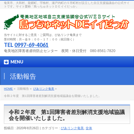
奄美市、大和村、龍郷町、宇検村、瀬戸内町の５市町村が設立した自立支援協議会の公式サイ
トです。サイト愛称「島っちゅネットＤＥイイだっか」
当サイトに対するご意見・ご質問は、ぴあリンク奄美まで
受付時間：月～金９：００－１７：００（祝日除く）
TEL
0997-69-4061
奄美地区障害者虐待防止センター 夜間・休日受付 080-8561-7820
MENU
活動報告
HOME
»
活動報告 »
ぴあリンク奄美
»
令和２年度 第1回障害者差別解消支援地域協議会を開催いたしました。
令和２年度 第1回障害者差別解消支援地域協議
会を開催いたしました。
投稿日 : 2020年8月26日 | カテゴリー :
ぴあリンク奄美
,
全体