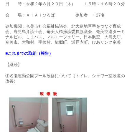
日 時：令和２年８月２０日（木） １５時～１６時２０分
会 場：ＡｉＡｉひろば 参加者 ：27名
参加機関：奄美市社会福祉協議会、北大島地区手をつなぐ育成
会、鹿児島弁護士会、奄美人権擁護委員協議会、奄美空港ターミ
ナルビル、しまバス、マルエーフェリー、日本航空、大島支庁、
奄美市、大和村、宇検村、龍郷町、瀬戸内町、ぴあリンク奄美
■これまでの取組（報告）
【継続】
①名瀬運動公園プール改修について（トイレ、シャワー室段差の
改善）