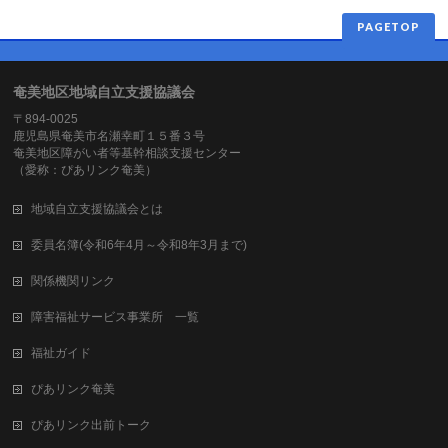
PAGETOP
奄美地区地域自立支援協議会
〒894-0025
鹿児島県奄美市名瀬幸町１５番３号
奄美地区障がい者等基幹相談支援センター
（愛称：ぴあリンク奄美）
地域自立支援協議会とは
委員名簿(令和6年4月～令和8年3月まで)
関係機関リンク
障害福祉サービス事業所 一覧
福祉ガイド
ぴあリンク奄美
ぴあリンク出前トーク