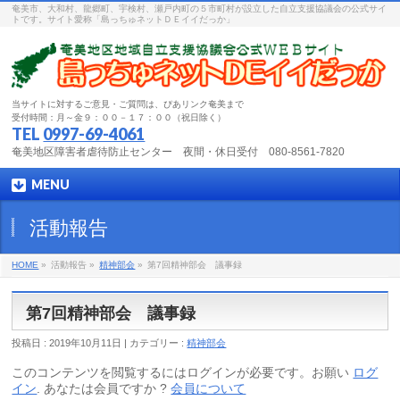
奄美市、大和村、龍郷町、宇検村、瀬戸内町の５市町村が設立した自立支援協議会の公式サイ
トです。サイト愛称「島っちゅネットＤＥイイだっか」
当サイトに対するご意見・ご質問は、ぴあリンク奄美まで
受付時間：月～金９：００－１７：００（祝日除く）
TEL
0997-69-4061
奄美地区障害者虐待防止センター 夜間・休日受付 080-8561-7820
MENU
活動報告
HOME
»
活動報告 »
精神部会
»
第7回精神部会 議事録
第7回精神部会 議事録
投稿日 : 2019年10月11日 | カテゴリー :
精神部会
このコンテンツを閲覧するにはログインが必要です。お願い
ログ
イン
. あなたは会員ですか ?
会員について