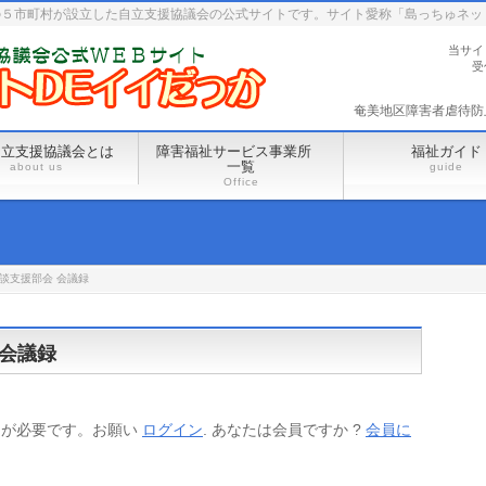
の５市町村が設立した自立支援協議会の公式サイトです。サイト愛称「島っちゅネッ
当サイ
受
奄美地区障害者虐待防止セ
自立支援協議会とは
障害福祉サービス事業所
福祉ガイド
一覧
about us
guide
Office
相談支援部会 会議録
 会議録
ンが必要です。お願い
ログイン
. あなたは会員ですか ?
会員に