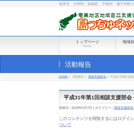
奄美市、大和村、龍郷町、宇検村、瀬戸内町
トップページ
地域
home
活動報告
HOME
»
活動報告 »
相談支援部会
»
平成31年第1回
平成31年第1回相談支援部会
投稿日 : 2019年5月7日 | カテゴリー :
相談支援部会
このコンテンツを閲覧するにはログイ
ついて