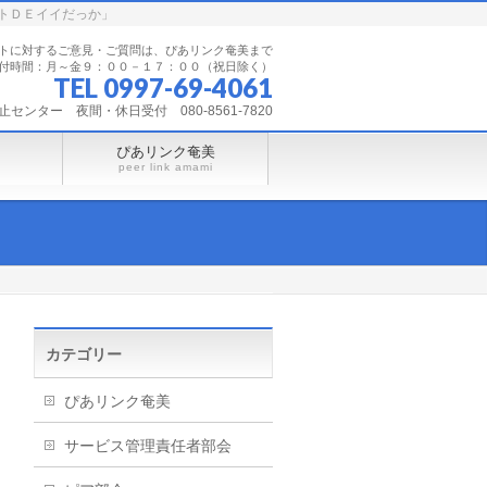
トＤＥイイだっか」
トに対するご意見・ご質問は、ぴあリンク奄美まで
付時間：月～金９：００－１７：００（祝日除く）
TEL 0997-69-4061
ンター 夜間・休日受付 080-8561-7820
ぴあリンク奄美
peer link amami
カテゴリー
ぴあリンク奄美
サービス管理責任者部会