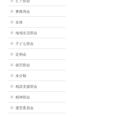
ピア部会
事務局会
全体
地域生活部会
子ども部会
定例会
就労部会
未分類
相談支援部会
精神部会
運営委員会