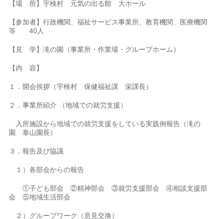
【場 所】宇検村 元気の出る館 大ホール
【参加者】行政機関、福祉サービス事業所、教育機関、医療機関
等 40人
【見 学】滝の園（事業所・作業場・グループホーム）
【内 容】
１．開会挨拶（宇検村 保健福祉課 栄課長）
２．事業所紹介 （地域での就労支援）
入所施設から地域での就労支援をしている実践例報告（滝の
園 泰山園長）
３．報告及び協議
１）各部会からの報告
①子ども部会 ②精神部会 ③就労支援部会 ④相談支援部
会 ⑤地域生活部会
２）グループワーク（意見交換）