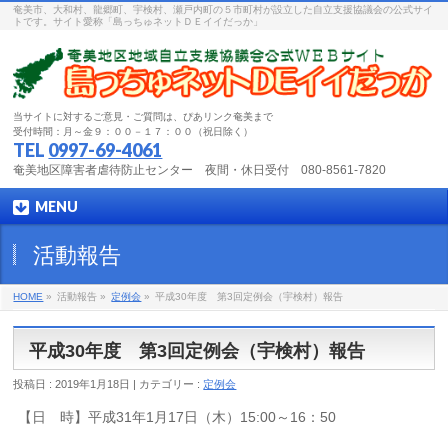
奄美市、大和村、龍郷町、宇検村、瀬戸内町の５市町村が設立した自立支援協議会の公式サイ
トです。サイト愛称「島っちゅネットＤＥイイだっか」
当サイトに対するご意見・ご質問は、ぴあリンク奄美まで
受付時間：月～金９：００－１７：００（祝日除く）
TEL
0997-69-4061
奄美地区障害者虐待防止センター 夜間・休日受付 080-8561-7820
MENU
活動報告
HOME
»
活動報告 »
定例会
»
平成30年度 第3回定例会（宇検村）報告
平成30年度 第3回定例会（宇検村）報告
投稿日 : 2019年1月18日 | カテゴリー :
定例会
【日 時】平成31年1月17日（木）15:00～16：50