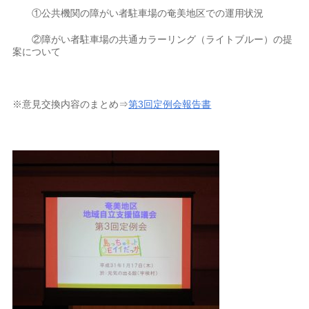
①公共機関の障がい者駐車場の奄美地区での運用状況
②障がい者駐車場の共通カラーリング（ライトブルー）の提
案について
※意見交換内容のまとめ⇒
第3回定例会報告書