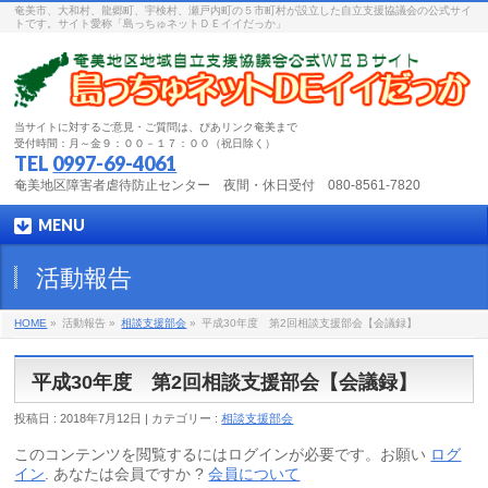
奄美市、大和村、龍郷町、宇検村、瀬戸内町の５市町村が設立した自立支援協議会の公式サイ
トです。サイト愛称「島っちゅネットＤＥイイだっか」
当サイトに対するご意見・ご質問は、ぴあリンク奄美まで
受付時間：月～金９：００－１７：００（祝日除く）
TEL
0997-69-4061
奄美地区障害者虐待防止センター 夜間・休日受付 080-8561-7820
MENU
活動報告
HOME
»
活動報告 »
相談支援部会
»
平成30年度 第2回相談支援部会【会議録】
平成30年度 第2回相談支援部会【会議録】
投稿日 : 2018年7月12日 | カテゴリー :
相談支援部会
このコンテンツを閲覧するにはログインが必要です。お願い
ログ
イン
. あなたは会員ですか ?
会員について