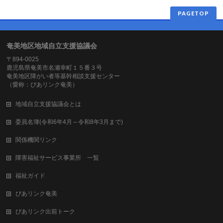
PAGETOP
奄美地区地域自立支援協議会
〒894-0025
鹿児島県奄美市名瀬幸町１５番３号
奄美地区障がい者等基幹相談支援センター
（愛称：ぴあリンク奄美）
地域自立支援協議会とは
委員名簿(令和6年4月～令和8年3月まで)
関係機関リンク
障害福祉サービス事業所 一覧
福祉ガイド
ぴあリンク奄美
ぴあリンク出前トーク