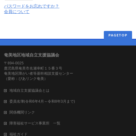
パスワードをお忘れですか？
会員について
PAGETOP
奄美地区地域自立支援協議会
〒894-0025
鹿児島県奄美市名瀬幸町１５番３号
奄美地区障がい者等基幹相談支援センター
（愛称：ぴあリンク奄美）
地域自立支援協議会とは
委員名簿(令和6年4月～令和8年3月まで)
関係機関リンク
障害福祉サービス事業所 一覧
福祉ガイド