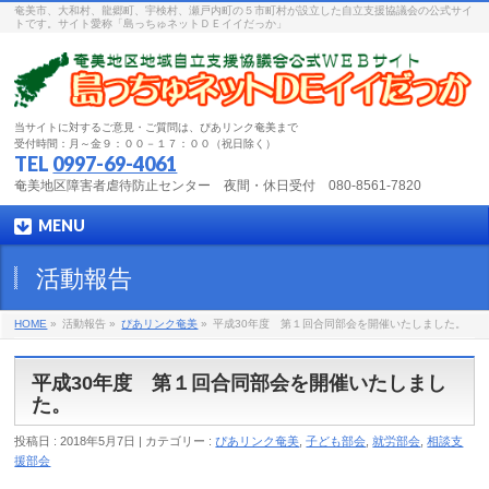
奄美市、大和村、龍郷町、宇検村、瀬戸内町の５市町村が設立した自立支援協議会の公式サイ
トです。サイト愛称「島っちゅネットＤＥイイだっか」
当サイトに対するご意見・ご質問は、ぴあリンク奄美まで
受付時間：月～金９：００－１７：００（祝日除く）
TEL
0997-69-4061
奄美地区障害者虐待防止センター 夜間・休日受付 080-8561-7820
MENU
活動報告
HOME
»
活動報告 »
ぴあリンク奄美
»
平成30年度 第１回合同部会を開催いたしました。
平成30年度 第１回合同部会を開催いたしまし
た。
投稿日 : 2018年5月7日 | カテゴリー :
ぴあリンク奄美
,
子ども部会
,
就労部会
,
相談支
援部会