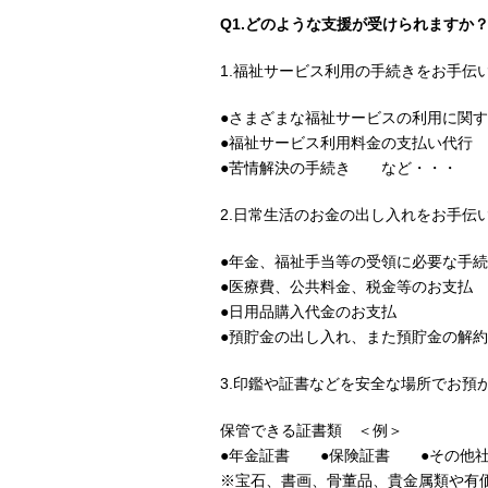
Q1.どのような支援が受けられますか
1.福祉サービス利用の手続きをお手伝
●さまざまな福祉サービスの利用に関
●福祉サービス利用料金の支払い代行
●苦情解決の手続き など・・・
2.日常生活のお金の出し入れをお手伝
●年金、福祉手当等の受領に必要な手
●医療費、公共料金、税金等のお支払
●日用品購入代金のお支払
●預貯金の出し入れ、また預貯金の解
3.印鑑や証書などを安全な場所でお預
保管できる証書類 ＜例＞
●年金証書 ●保険証書 ●その他社
※宝石、書画、骨董品、貴金属類や有