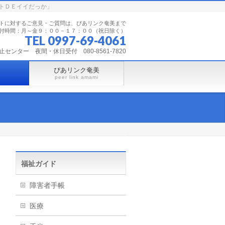
トＤＥイイだっか」
トに対するご意見・ご質問は、ぴあリンク奄美まで
付時間：月～金９：００－１７：００（祝日除く）
TEL 0997-69-4061
ンター 夜間・休日受付 080-8561-7820
ぴあリンク奄美
peer link amami
福祉ガイド
障害者手帳
医療