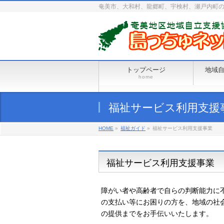
奄美市、大和村、龍郷町、宇検村、瀬戸内町
トップページ
地域
home
福祉サービス利用支援
HOME
»
福祉ガイド
»
福祉サービス利用支援事業
福祉サービス利用支援事業
障がい者や高齢者で自らの判断能力に
の支払い等にお困りの方を、地域の社
の提供までをお手伝いいたします。