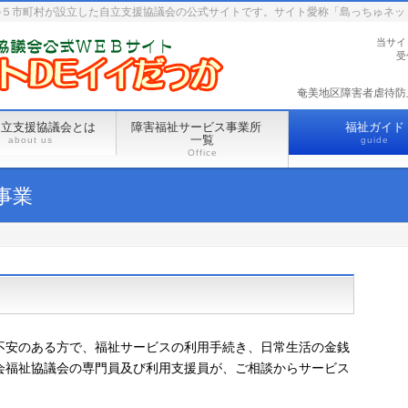
の５市町村が設立した自立支援協議会の公式サイトです。サイト愛称「島っちゅネッ
当サイ
受
奄美地区障害者虐待防止セ
自立支援協議会とは
障害福祉サービス事業所
福祉ガイド
一覧
about us
guide
Office
事業
不安のある方で、福祉サービスの利用手続き、日常生活の金銭
会福祉協議会の専門員及び利用支援員が、ご相談からサービス