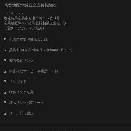
奄美地区地域自立支援協議会
〒894-0025
鹿児島県奄美市名瀬幸町１５番３号
奄美地区障がい者等基幹相談支援センター
（愛称：ぴあリンク奄美）
地域自立支援協議会とは
委員名簿(令和6年4月～令和8年3月まで)
関係機関リンク
障害福祉サービス事業所 一覧
福祉ガイド
ぴあリンク奄美
ぴあリンク出前トーク
メール配信設定