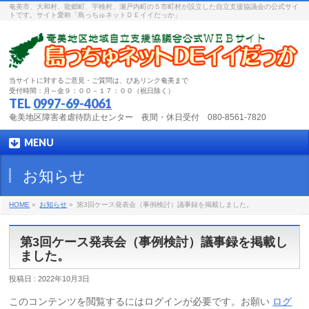
奄美市、大和村、龍郷町、宇検村、瀬戸内町の５市町村が設立した自立支援協議会の公式サイ
トです。サイト愛称「島っちゅネットＤＥイイだっか」
当サイトに対するご意見・ご質問は、ぴあリンク奄美まで
受付時間：月～金９：００－１７：００（祝日除く）
TEL
0997-69-4061
奄美地区障害者虐待防止センター 夜間・休日受付 080-8561-7820
MENU
お知らせ
HOME
»
お知らせ
»
第3回ケース発表会（事例検討）議事録を掲載しました。
第3回ケース発表会（事例検討）議事録を掲載し
ました。
投稿日 : 2022年10月3日
このコンテンツを閲覧するにはログインが必要です。お願い
ログ