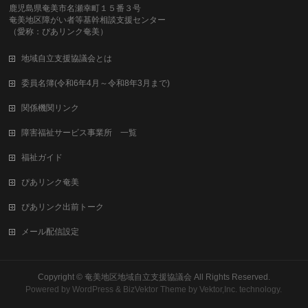
鹿児島県奄美市名瀬幸町１５番３号
奄美地区障がい者等基幹相談支援センター
（愛称：ぴあリンク奄美）
地域自立支援協議会とは
委員名簿(令和6年4月～令和8年3月まで)
関係機関リンク
障害福祉サービス事業所 一覧
福祉ガイド
ぴあリンク奄美
ぴあリンク出前トーク
メール配信設定
Copyright ©
奄美地区地域自立支援協議会
All Rights Reserved.
Powered by
WordPress
&
BizVektor Theme
by
Vektor,Inc.
technology.