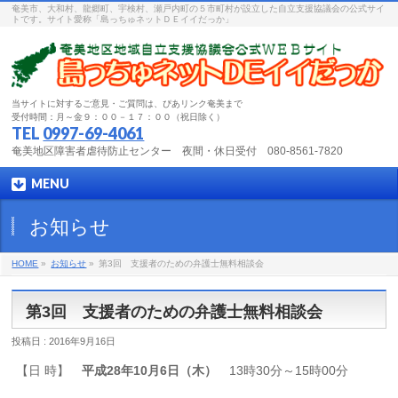
奄美市、大和村、龍郷町、宇検村、瀬戸内町の５市町村が設立した自立支援協議会の公式サイ
トです。サイト愛称「島っちゅネットＤＥイイだっか」
当サイトに対するご意見・ご質問は、ぴあリンク奄美まで
受付時間：月～金９：００－１７：００（祝日除く）
TEL
0997-69-4061
奄美地区障害者虐待防止センター 夜間・休日受付 080-8561-7820
MENU
お知らせ
HOME
»
お知らせ
»
第3回 支援者のための弁護士無料相談会
第3回 支援者のための弁護士無料相談会
投稿日 : 2016年9月16日
【日 時】
平成28
年10
月6
日（木）
13時30分～15時00分