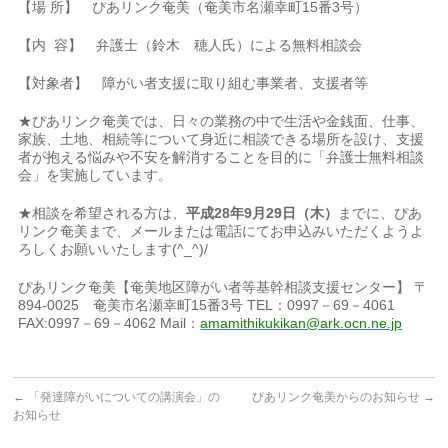
【場 所】 ぴあリンク奄美（奄美市名瀬幸町15番3号）
【内 容】 弁護士（鈴木 穂人氏）による無料相談会
【対象者】 障がい者支援に取り組む事業者、支援者等
★ぴあリンク奄美では、日々の業務の中で生活や金銭面、仕事、
家族、土地、相続等について身近に相談できる場所を設け、支援
者が抱える悩みや不安を解消することを目的に「弁護士無料相談
会」を実施しています。
★相談を希望される方は、
平成28
年9月29
日（木）
までに、ぴあ
リンク奄美まで、メールまたは電話にてお申込みいただくようよ
ろしくお願いいたします(^_^)/
ぴあリンク奄美【奄美地区障がい者等基幹相談支援センター】 〒
894-0025 奄美市名瀬幸町15番3号 TEL：0997－69－4061
FAX:0997－69－4062 Mail：
amamithikukikan@ark.ocn.ne.jp
←
「発達障がいについての講演会」の
ぴあリンク奄美からのお知らせ
→
お知らせ