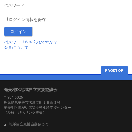
パスワード
ログイン情報を保存
パスワードをお忘れですか？
会員について
PAGETOP
奄美地区地域自立支援協議会
〒894-0025
鹿児島県奄美市名瀬幸町１５番３号
奄美地区障がい者等基幹相談支援センター
（愛称：ぴあリンク奄美）
地域自立支援協議会とは