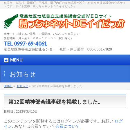
奄美市、大和村、龍郷町、宇検村、瀬戸内町の５市町村が設立した自立支援協議会の公式サイ
トです。サイト愛称「島っちゅネットＤＥイイだっか」
当サイトに対するご意見・ご質問は、ぴあリンク奄美まで
受付時間：月～金９：００－１７：００（祝日除く）
TEL
0997-69-4061
奄美地区障害者虐待防止センター 夜間・休日受付 080-8561-7820
MENU
お知らせ
HOME
»
お知らせ
»
第12回精神部会議事録を掲載しました。
第12回精神部会議事録を掲載しました。
投稿日 : 2023年3月10日
このコンテンツを閲覧するにはログインが必要です。お願い
ログ
イン
. あなたは会員ですか ?
会員について