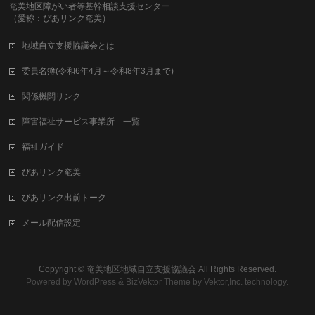
奄美地区障がい者等基幹相談支援センター
（愛称：ぴあリンク奄美）
地域自立支援協議会とは
委員名簿(令和6年4月～令和8年3月まで)
関係機関リンク
障害福祉サービス事業所 一覧
福祉ガイド
ぴあリンク奄美
ぴあリンク出前トーク
メール配信設定
Copyright ©
奄美地区地域自立支援協議会
All Rights Reserved.
Powered by
WordPress
&
BizVektor Theme
by
Vektor,Inc.
technology.