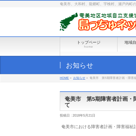
奄美市、大和村、龍郷町、宇検村、瀬戸内町
トップページ
地域
home
お知らせ
HOME
»
お知らせ
»
奄美市 第5期障害者計画・障害
奄美市 第5期障害者計画・
て
投稿日 : 2018年5月21日
奄美市における障害者計画・障害福祉