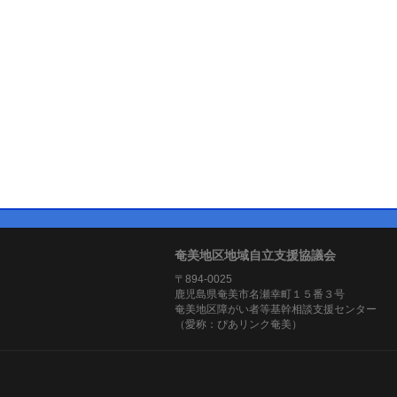
奄美地区地域自立支援協議会
〒894-0025
鹿児島県奄美市名瀬幸町１５番３号
奄美地区障がい者等基幹相談支援センター
（愛称：ぴあリンク奄美）