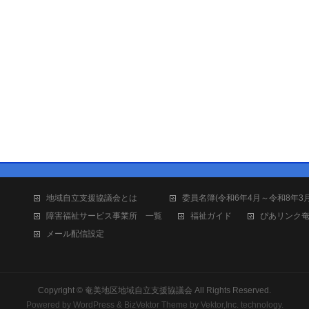
地域自立支援協議会とは
委員名簿(令和6年4月～令和8年3
障害福祉サービス事業所 一覧
福祉ガイド
ぴあリンク
メール配信設定
Copyright ©
奄美地区地域自立支援協議会
All Rights Reserved.
Powered by
WordPress
&
BizVektor Theme
by
Vektor,Inc.
technology.