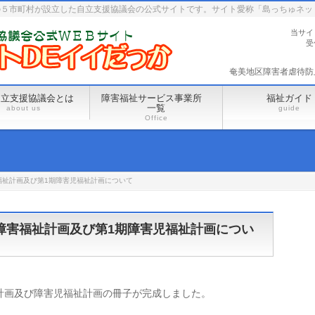
の５市町村が設立した自立支援協議会の公式サイトです。サイト愛称「島っちゅネッ
当サイ
受
奄美地区障害者虐待防止セ
自立支援協議会とは
障害福祉サービス事業所
福祉ガイド
一覧
about us
guide
Office
福祉計画及び第1期障害児福祉計画について
障害福祉計画及び第1期障害児福祉計画につい
計画及び障害児福祉計画の冊子が完成しました。