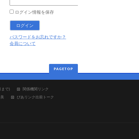
ログイン情報を保存
パスワードをお忘れですか？
会員について
PAGETOP
月まで)
関係機関リンク
奄美
ぴあリンク出前トーク