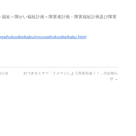
。
＞福祉＞障がい福祉計画＞障害者計画・障害福祉計画及び障害
ougaihukusikeikaku/syougaihukusikeikaku.html
知らせ
わづきセミナー「イメージしよう共生社会！！」のお知ら
せ
→