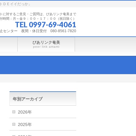
トＤＥイイだっか」
トに対するご意見・ご質問は、ぴあリンク奄美まで
付時間：月～金９：００－１７：００（祝日除く）
TEL 0997-69-4061
ンター 夜間・休日受付 080-8561-7820
ぴあリンク奄美
peer link amami
年別アーカイブ
2026年
2025年