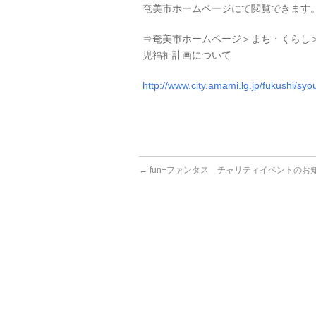
奄美市ホームページにて閲覧できます
⇒奄美市ホームページ＞まち・くらし
児福祉計画について
http://www.city.amami.lg.jp/fukushi/sy
←
fun+ファンタス チャリティイベントのお