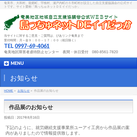
奄美市、大和村、龍郷町、宇検村、瀬戸内町の５市町村が設立した自立支援協議会の公式サイ
トです。サイト愛称「島っちゅネットＤＥイイだっか」
当サイトに対するご意見・ご質問は、ぴあリンク奄美まで
受付時間：月～金９：００－１７：００（祝日除く）
TEL
0997-69-4061
奄美地区障害者虐待防止センター 夜間・休日受付 080-8561-7820
MENU
お知らせ
HOME
»
お知らせ
»
作品展のお知らせ
作品展のお知らせ
投稿日 : 2017年8月16日
下記のように、就労継続支援事業所ユーアイ工房から作品展の案
内がありましたので情報提供致します。