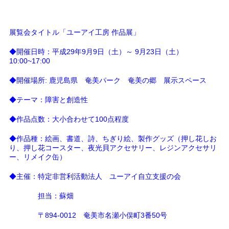
展覧会タイトル「ユーアイ工房 作品展」
◆開催日時：平成29年9月9日（土）～ 9月23日（土）
10:00~17:00
◆開催場所: 鹿児島県 奄美パーク 奄美の郷 展示スペース
◆テーマ：障害と創造性
◆作品点数：大小合わせて100点程度
◆作品種：絵画、書道、詩、ちぎり絵、製作グッズ（押し花しお
り、押し花コースター、夜光貝アクセサリー、レジンアクセサリ
ー、リメイク缶）
◆主催：特定非営利活動法人 ユーアイ自立支援の会
担当：蘇畑
〒894-0012 奄美市名瀬小俣町3番50号