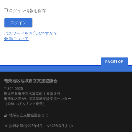
ログイン情報を保存
パスワードをお忘れですか？
会員について
PAGETOP
奄美地区地域自立支援協議会
〒894-0025
鹿児島県奄美市名瀬幸町１５番３号
奄美地区障がい者等基幹相談支援センター
（愛称：ぴあリンク奄美）
地域自立支援協議会とは
委員名簿(令和6年4月～令和8年3月まで)