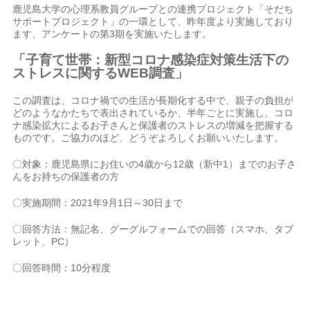
鹿児島大学の心理系教員グループとの連携プロジェクト「そだち
サポートプロジェクト」の一環として、昨年度より実施しており
ます、アンケートの第3期を実施いたします。
「子育て世帯：新型コロナ感染症対策生活下の
ストレスに関するWEB調査」
この調査は、コロナ禍での生活が長期化する中で、親子の負担が
どのようなかたちで表出されているか、半年ごとに実施し、コロ
ナ感染拡大によるお子さんと保護者のストレスの増減を把握する
ものです。ご協力のほど、どうぞよろしくお願いいたします。
〇対象：鹿児島県にお住いの4歳から12歳（新中1）までのお子さ
んをお持ちの保護者の方
〇実施期間：2021年9月1日～30日まで
〇回答方法：無記名、グーグルフォームでの回答（スマホ、タブ
レット、PC）
〇回答時間：10分程度