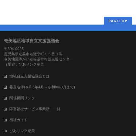
PAGETOP
奄美地区地域自立支援協議会
〒894-0025
鹿児島県奄美市名瀬幸町１５番３号
奄美地区障がい者等基幹相談支援センター
（愛称：ぴあリンク奄美）
地域自立支援協議会とは
委員名簿(令和6年4月～令和8年3月まで)
関係機関リンク
障害福祉サービス事業所 一覧
福祉ガイド
ぴあリンク奄美