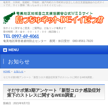
奄美市、大和村、龍郷町、宇検村、瀬戸内町の５市町村が設立した自立支援協議会の公式サイ
トです。サイト愛称「島っちゅネットＤＥイイだっか」
当サイトに対するご意見・ご質問は、ぴあリンク奄美まで
受付時間：月～金９：００－１７：００（祝日除く）
TEL
0997-69-4061
奄美地区障害者虐待防止センター 夜間・休日受付 080-8561-7820
MENU
お知らせ
HOME
»
お知らせ
»
そだサポ第3期アンケート「新型コロナ感染症対策下のストレスに関するWEB調査」
そだサポ第3期アンケート「新型コロナ感染症対
策下のストレスに関するWEB調査」
投稿日 : 2021年9月7日